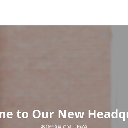
e to Our New Headq
2016년 8월 31일
NEWS