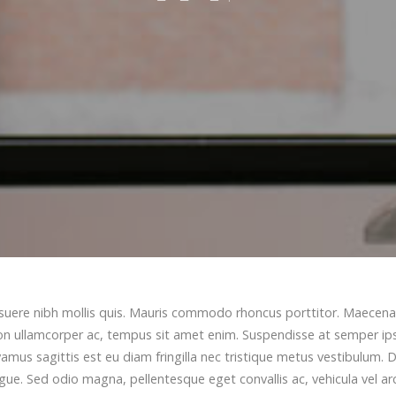
osuere nibh mollis quis. Mauris commodo rhoncus porttitor. Maecena
ces non ullamcorper ac, tempus sit amet enim. Suspendisse at semper i
ivamus sagittis est eu diam fringilla nec tristique metus vestibulum.
ugue. Sed odio magna, pellentesque eget convallis ac, vehicula vel ar