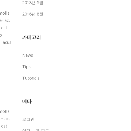
2018년 5월
mollis
2016년 8월
er ac,
 est
io
카테고리
s lacus
News
Tips
Tutorials
메타
mollis
er ac,
로그인
 est
입력 내용 피드