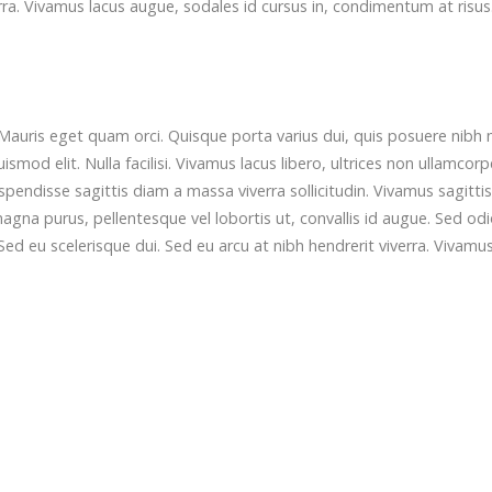
erra. Vivamus lacus augue, sodales id cursus in, condimentum at risus
Mauris eget quam orci. Quisque porta varius dui, quis posuere nibh 
od elit. Nulla facilisi. Vivamus lacus libero, ultrices non ullamcorp
ndisse sagittis diam a massa viverra sollicitudin. Vivamus sagittis
agna purus, pellentesque vel lobortis ut, convallis id augue. Sed od
Sed eu scelerisque dui. Sed eu arcu at nibh hendrerit viverra. Vivamu