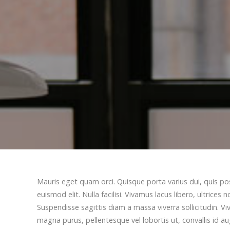
Mauris eget quam orci. Quisque porta varius dui, quis p
euismod elit. Nulla facilisi. Vivamus lacus libero, ultri
Suspendisse sagittis diam a massa viverra sollicitudin. V
magna purus, pellentesque vel lobortis ut, convallis id a