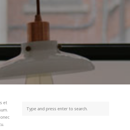
s et
psum.
 Donec
cu.