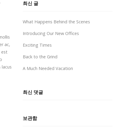
.
최신 글
What Happens Behind the Scenes
Introducing Our New Offices
mollis
er ac,
Exciting Times
 est
Back to the Grind
io
s lacus
A Much Needed Vacation
최신 댓글
보관함