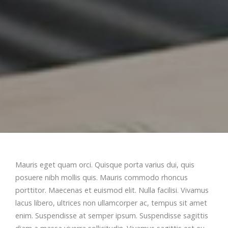
Mauris eget quam orci. Quisque porta varius dui, quis
posuere nibh mollis quis. Mauris commodo rhoncus
porttitor. Maecenas et euismod elit. Nulla facilisi. Vivamus
lacus libero, ultrices non ullamcorper ac, tempus sit amet
enim. Suspendisse at semper ipsum. Suspendisse sagittis